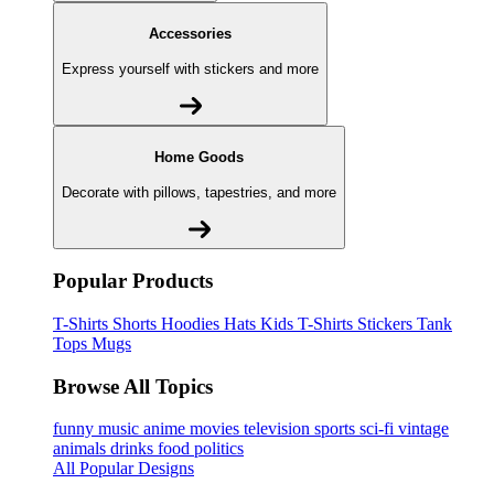
Accessories
Express yourself with stickers and more
Home Goods
Decorate with pillows, tapestries, and more
Popular Products
T-Shirts
Shorts
Hoodies
Hats
Kids T-Shirts
Stickers
Tank
Tops
Mugs
Browse All Topics
funny
music
anime
movies
television
sports
sci-fi
vintage
animals
drinks
food
politics
All Popular Designs