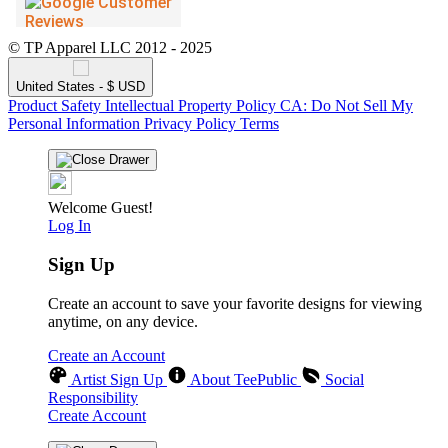
© TP Apparel LLC 2012 - 2025
United States - $ USD
Product Safety
Intellectual Property Policy
CA: Do Not Sell My
Personal Information
Privacy Policy
Terms
Welcome Guest!
Log In
Sign Up
Create an account to save your favorite designs for viewing
anytime, on any device.
Create an Account
Artist Sign Up
About TeePublic
Social
Responsibility
Create Account