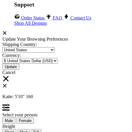
Support
Order Status
FAQ
Contact Us
Shop All Designs
Update Your Browsing Preferences
Shipping Country:
Currency:
Cancel
Katie:
5'10"
160
Select your person:
Male
Female
Height