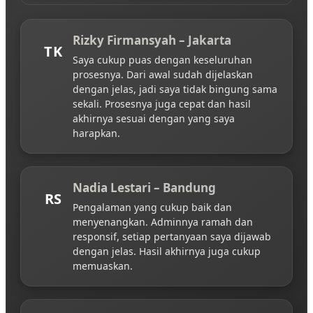
Rizky Firmansyah – Jakarta
TK
Saya cukup puas dengan keseluruhan
prosesnya. Dari awal sudah dijelaskan
dengan jelas, jadi saya tidak bingung sama
sekali. Prosesnya juga cepat dan hasil
akhirnya sesuai dengan yang saya
harapkan.
Nadia Lestari – Bandung
RS
Pengalaman yang cukup baik dan
menyenangkan. Adminnya ramah dan
responsif, setiap pertanyaan saya dijawab
dengan jelas. Hasil akhirnya juga cukup
memuaskan.