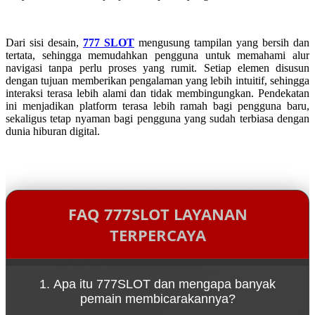
Dari sisi desain,
777 SLOT
mengusung tampilan yang bersih dan
tertata, sehingga memudahkan pengguna untuk memahami alur
navigasi tanpa perlu proses yang rumit. Setiap elemen disusun
dengan tujuan memberikan pengalaman yang lebih intuitif, sehingga
interaksi terasa lebih alami dan tidak membingungkan. Pendekatan
ini menjadikan platform terasa lebih ramah bagi pengguna baru,
sekaligus tetap nyaman bagi pengguna yang sudah terbiasa dengan
dunia hiburan digital.
FAQ 777SLOT LAYANAN
TERPERCAYA
1. Apa itu 777SLOT dan mengapa banyak
pemain membicarakannya?